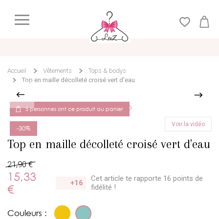
Accueil
Vêtements
Tops & bodys
Top en maille décolleté croisé vert d'eau
5 personnes ont ce produit au panier
Voir la vidéo
-30%
Top en maille décolleté croisé vert d'eau
21,90 €
15,33
Cet article te rapporte 16 points
de
+16
€
fidélité !
Couleurs :