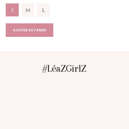
S
M
L
AJOUTER AU PANIER
#LéaZGirlZ
@lisaheurtaux