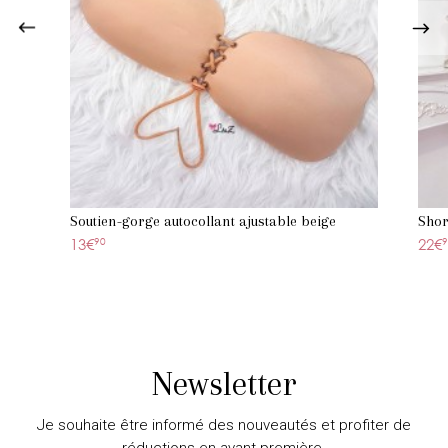
Soutien-gorge autocollant ajustable beige
Shor
13€
90
22€
9
Newsletter
Je souhaite être informé des nouveautés et profiter de