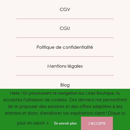
CGV
CGU
Politique de confidentialité
Mentions légales
Blog
Hello ! En poursuivant ta navigation sur Léaz Boutique, tu
acceptes l’utilisation de cookies. Ces derniers me permettront
de te proposer des services et des offres adaptées à tes
attentes et donc, d’améliorer ton expérience client ! Clique ici
pour en savoir +.
En savoir plus
J’ACCEPTE