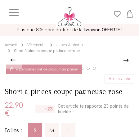
Plus que
80€
pour profiter de la
livraison OFFERTE
!
Accueil
Vêtements
Jupes & shorts
Short à pinces coupe patineuse rose
6 personnes ont ce produit au panier
Voir la vidéo
Short à pinces coupe patineuse rose
22,90
Cet article te rapporte 23 points
de
+23
€
fidélité !
Tailles :
S
M
L