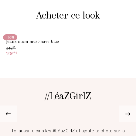
Acheter ce look
-40%
Jeans mom must-have blue
34€
90
20€
94
#LéaZGirlZ
@lifestyle_melina
Toi aussi rejoins les #LéaZGirlZ et ajoute ta photo sur la