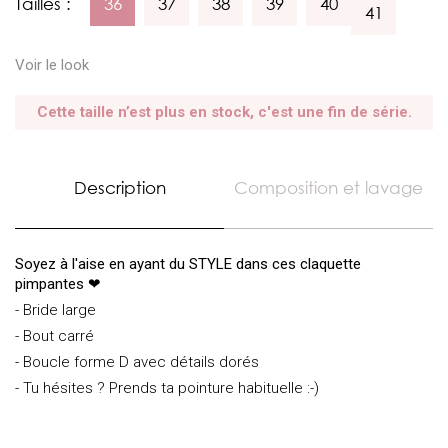
Tailles :
36
37
38
39
40
41
Voir le look
Cette taille n’est plus en stock, c'est une fin de série.
Description
Composition et lavage
Soyez à l'aise en ayant du STYLE dans ces claquette
pimpantes ❤
- Bride large
- Bout carré
- Boucle forme D avec détails dorés
- Tu hésites ? Prends ta pointure habituelle :-)