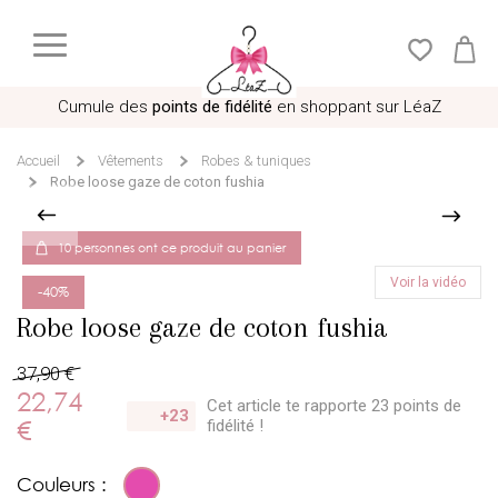
Cumule des
points de fidélité
en shoppant sur LéaZ
Accueil
Vêtements
Robes & tuniques
Robe loose gaze de coton fushia
10 personnes ont ce produit au panier
Voir la vidéo
-40%
Robe loose gaze de coton fushia
37,90 €
22,74
Cet article te rapporte 23 points
de
+23
€
fidélité !
Couleurs :