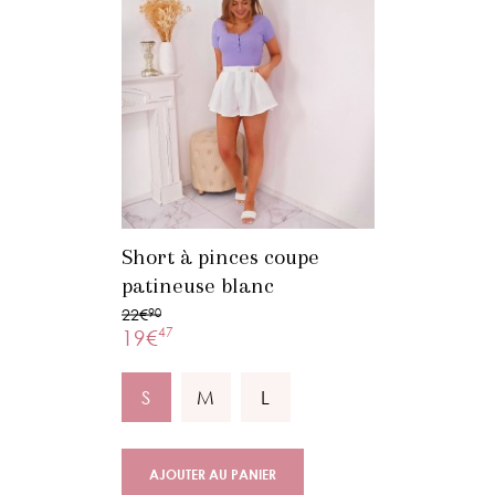
Short à pinces coupe
patineuse blanc
22€
90
47
19€
S
M
L
AJOUTER AU PANIER