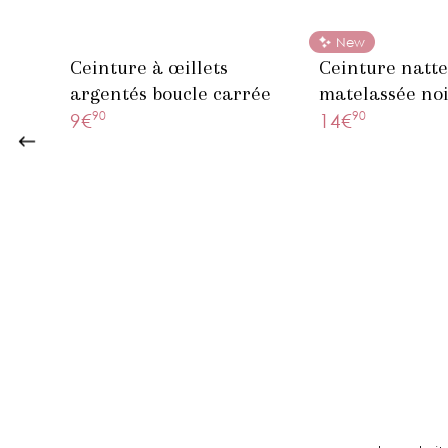
New
Ceinture à œillets
Ceinture natte
argentés boucle carrée
matelassée no
90
90
9€
14€