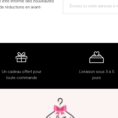
e être informé des nouveautés
 de réductions en avant-
Un cadeau offert pour
Livraison sous 3 à 5
toute commande
jours