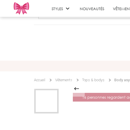

STYLES
NOUVEAUTÉS
VÊTEMEN
Accueil
Vêtements
Tops & bodys
Body asy
16 personnes regardent ac