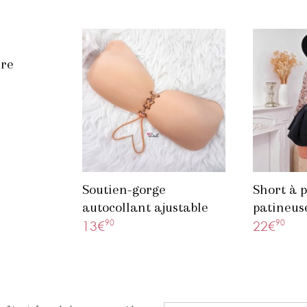
ire
Soutien-gorge
Short à 
autocollant ajustable
patineus
beige
90
90
13€
22€