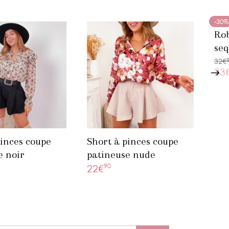
-30%
Rob
seq
32€
23
pinces coupe
Short à pinces coupe
e noir
patineuse nude
90
22€