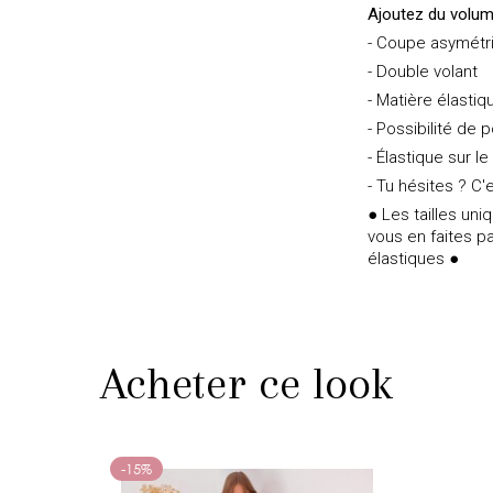
Ajoutez du volum
- Coupe asymétr
- Double volant
- Matière élastiq
- Possibilité de 
- Élastique sur le
- Tu hésites ? C'e
● Les tailles un
vous en faites pa
élastiques ●
Acheter ce look
-15%