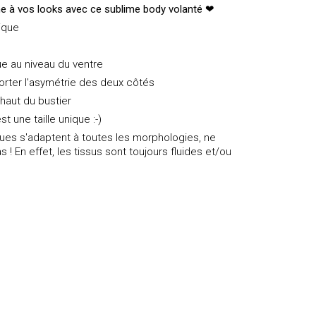
e à vos looks avec ce sublime body volanté
❤
ique
ue au niveau du ventre
porter l'asymétrie des deux côtés
 haut du bustier
st une taille unique :-)
iques s'adaptent à toutes les morphologies, ne
s ! En effet, les tissus sont toujours fluides et/ou