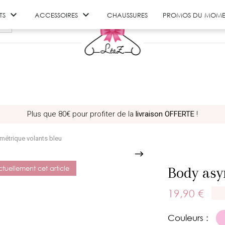


TS
ACCESSOIRES
CHAUSSURES
PROMOS DU MOME
Plus que
80€
pour profiter de la
livraison OFFERTE
!
métrique volants bleu
Body asy
tuellement cet article
19,90 €
Couleurs :