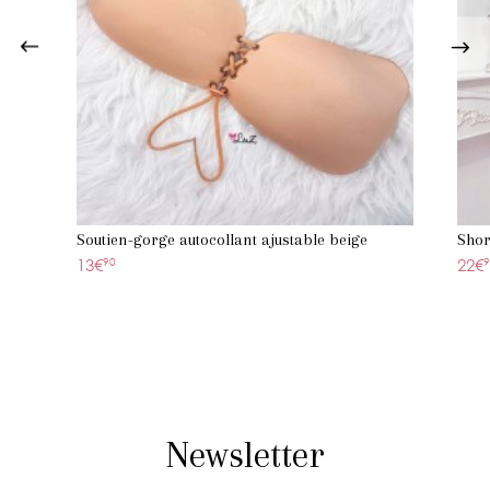
Soutien-gorge autocollant ajustable beige
Shor
13€
90
22€
9
Newsletter