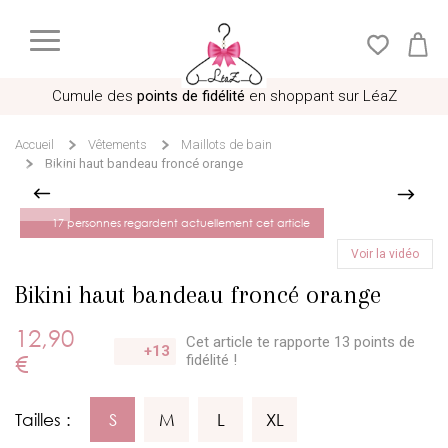
Cumule des
points de fidélité
en shoppant sur LéaZ
Accueil
Vêtements
Maillots de bain
Bikini haut bandeau froncé orange
17 personnes regardent actuellement cet article
Voir la vidéo
Bikini haut bandeau froncé orange
12,90
Cet article te rapporte 13 points
de
+13
€
fidélité !
Tailles :
S
M
L
XL