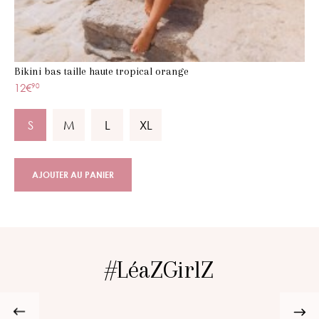
Bikini bas taille haute tropical orange
12€
90
S
M
L
XL
AJOUTER AU PANIER
#LéaZGirlZ
@oceane_2a