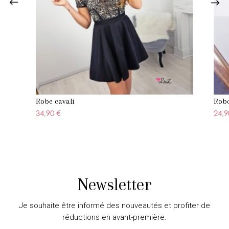
Robe cavali
Robe
34,90 €
24,9
Newsletter
Je souhaite être informé des nouveautés et profiter de
réductions en avant-première.