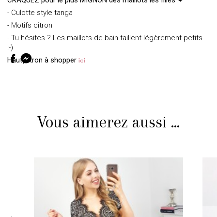
CRAQUEZ pour le plus MIGNON des maillots les filles ❤
- Culotte style tanga
- Motifs citron
- Tu hésites ? Les maillots de bain taillent légèrement petits
:-)
Haut citron à shopper
ici
Vous aimerez aussi ...