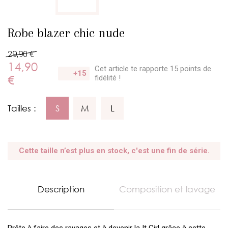
Robe blazer chic nude
29,90 €
14,90
Cet article te rapporte 15 points
de
+15
€
fidélité !
Tailles :
S
M
L
Cette taille n’est plus en stock, c'est une fin de série.
Description
Composition et lavage