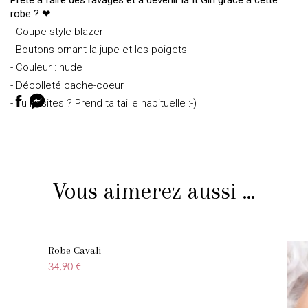
Prête à faire des ravages et à devenir la It Girl grâce à cette
robe ? ❤
- Coupe style blazer
- Boutons ornant la jupe et les poigets
- Couleur : nude
- Décolleté cache-coeur
- Tu hésites ? Prend ta taille habituelle :-)
Vous aimerez aussi ...
Robe Cavali
34,90 €