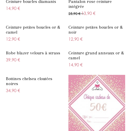
Ceinture boucles diamants
Pantalon rose ceinture
intégrée
14,90 €
13,90 €
25,90 €
Ceinture petites boucles or &
Ceinture petites boucles or &
camel
noir
12,90 €
12,90 €
Robe blazer velours à strass
Ceinture grand anneaux or &
camel
39,90 €
14,90 €
Bottines chelsea cloutées
noires
34,90 €