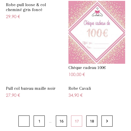
Robe-pull loose & col
cheminé gris foncé
29,90 €
Chèque cadeau 100€
100,00 €
Pull col bateau maille noir
Robe Cavali
27,90 €
34,90 €
…
1
16
17
18