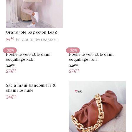
Grand tote bag coton LéaZ
9€
90
En cours de réassort
-20%
-20%
Pochette véritable daim
Pochette véritable daim
coquillage kaki
coquillage noir
34€
90
34€
90
27€
92
27€
92
Sac à main bandoulière &
chainette nude
34€
90