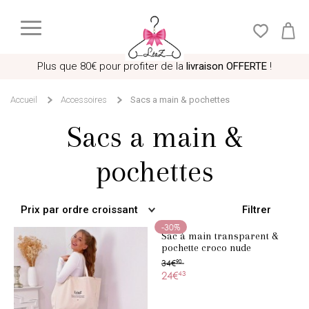
Plus que
80€
pour profiter de la
livraison OFFERTE
!
Accueil
Accessoires
Sacs a main & pochettes
Sacs a main &
pochettes
Filtrer
Prix par ordre croissant
-30%
Sac à main transparent &
pochette croco nude
34€
90
24€
43