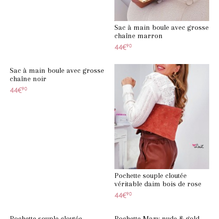
Sac à main boule avec grosse
chaîne marron
44€
90
Sac à main boule avec grosse
chaîne noir
44€
90
Pochette souple cloutée
véritable daim bois de rose
44€
90
Pochette souple cloutée
Pochette Mary nude & gold