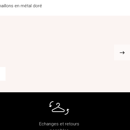
maillons en métal doré
lpz
@adou_egerie_moulin_rose
Echanges et retours