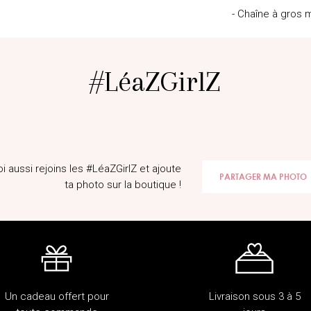
- Chaîne à gros 
#LéaZGirlZ
@marionceccatooff
@Laauu_
oi aussi rejoins les #LéaZGirlZ et ajoute
PARTAGER MA PHOTO
ta photo sur la boutique !
Un cadeau offert pour
Livraison sous 3 à 5