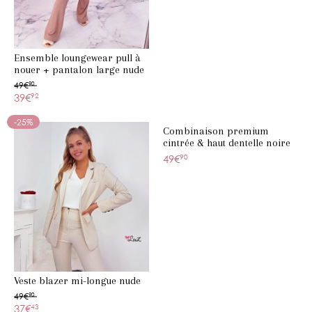
Ensemble loungewear pull à
nouer + pantalon large nude
paillettes
49€
90
39€
92
-25%
Combinaison premium
cintrée & haut dentelle noire
49€
90
Veste blazer mi-longue nude
49€
90
37€
43