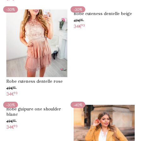
-30%
-30%
Robe cuteness dentelle beige
49€
90
34€
93
Robe cuteness dentelle rose
49€
90
34€
93
-30%
-40%
Robe guipure one shoulder
blanc
49€
90
34€
93