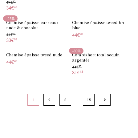
49€
90
34€
93
-25%
Chemise épaisse carreaux
Chemise épaisse tweed bb
nude & chocolat
blue
44€
90
44€
90
33€
68
-30%
Chemise épaisse tweed nude
Combishort total sequin
argentée
44€
90
44€
90
31€
43
…
1
2
3
15