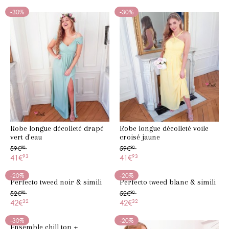
-30%
-30%
Robe longue décolleté drapé
Robe longue décolleté voile
vert d'eau
croisé jaune
59€
90
59€
90
41€
93
41€
93
-20%
-20%
Perfecto tweed noir & simili
Perfecto tweed blanc & simili
52€
90
52€
90
42€
32
42€
32
-30%
-20%
Ensemble chill top +