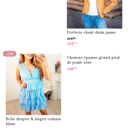
Perfecto clouté daim jaune
49€
90
29€
94
-30%
Chemise épaisse grand pied
de poule rose
44€
90
Robe drapée & étages volants
bleue