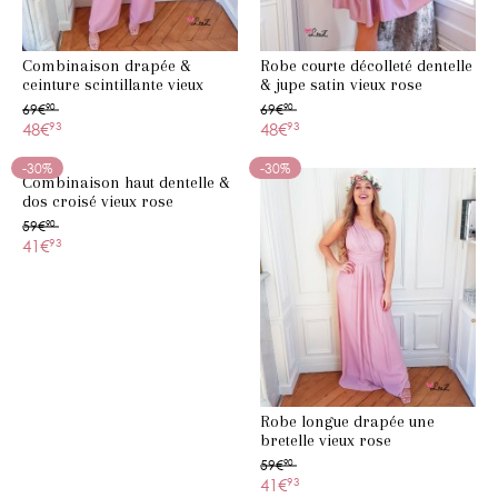
Combinaison drapée &
Robe courte décolleté dentelle
ceinture scintillante vieux
& jupe satin vieux rose
rose
69€
90
69€
90
48€
93
48€
93
-30%
-30%
Combinaison haut dentelle &
dos croisé vieux rose
59€
90
41€
93
Robe longue drapée une
bretelle vieux rose
59€
90
41€
93