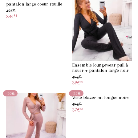
pantalon large coeur rouille
49€
90
34€
93
Ensemble loungewear pull à
nouer + pantalon large noir
paillettes
49€
90
39€
92
-20%
-25%
Veste blazer mi-longue noire
49€
90
37€
43