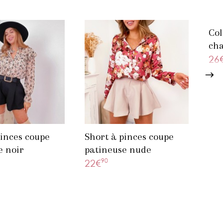
Col
cha
pen
26
pinces coupe
Short à pinces coupe
e noir
patineuse nude
90
22€