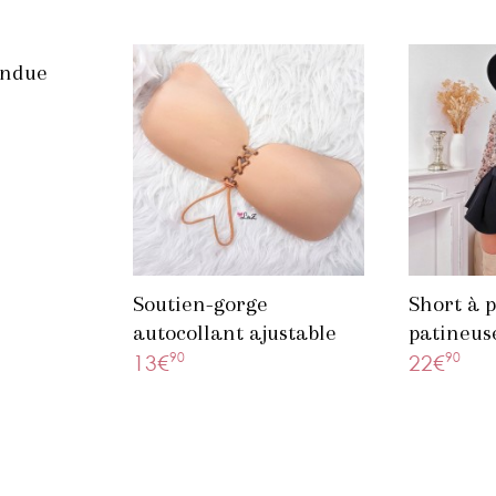
endue
Soutien-gorge
Short à 
autocollant ajustable
patineus
beige
90
90
13€
22€