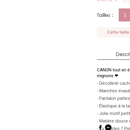
Tailles :
S
Cette taille
Descr
CANON tout en é
mignons
❤
- Décolleté cache
- Manches évas
- Pantalon pattes
- Élastique à la tai
- Jolie motif pet
- Matière douce 
- Tu hésites ? Pre