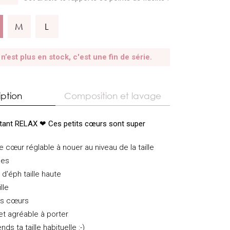
M
L
 n’est plus en stock, c'est une fin de série.
iption
Composition et lavage
tant RELAX ❤ Ces petits cœurs sont super
 cœur réglable à nouer au niveau de la taille
ées
 d'éph taille haute
lle
its cœurs
et agréable à porter
nds ta taille habituelle :-)