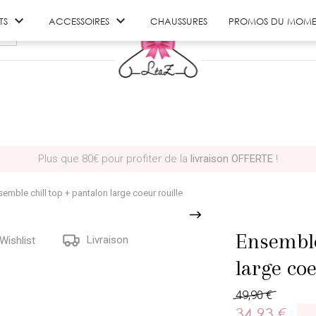


TS
ACCESSOIRES
CHAUSSURES
PROMOS DU MOME
Cumule des
points de fidélité
en shoppant sur LéaZ
emble chill top + pantalon large coeur rouille
Ensemble
Livraison
Wishlist
large coe
49,90 €
34,93 €