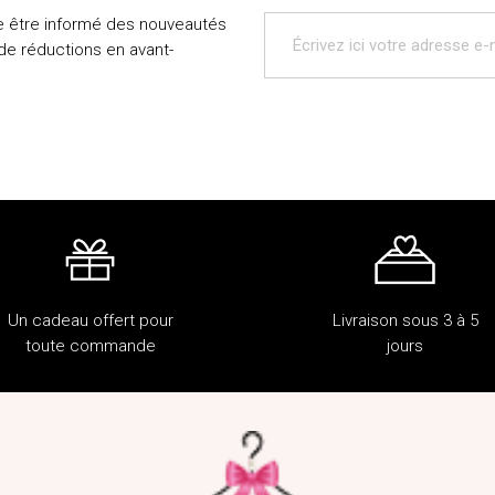
e être informé des nouveautés
 de réductions en avant-
Un cadeau offert pour
Livraison sous 3 à 5
toute commande
jours