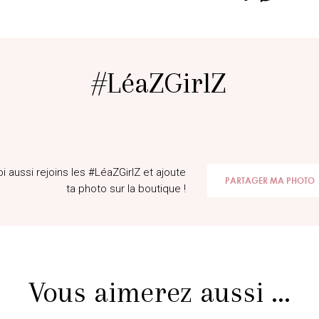
#LéaZGirlZ
@familylife_liloulola
@Ingrid_
oi aussi rejoins les #LéaZGirlZ et ajoute
PARTAGER MA PHOTO
ta photo sur la boutique !
Vous aimerez aussi ...