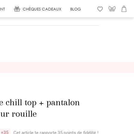
NT
CHÈQUES CADEAUX
BLOG
WISHLIST
CONNEXION
PANIER
 chill top + pantalon
ur rouille
+35
Cet article te rapporte 35 points
de fidélité !