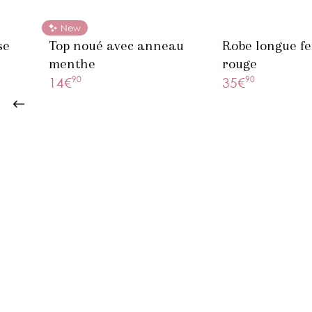
New
se
Top noué avec anneau
Robe longue f
menthe
rouge
90
90
14€
35€