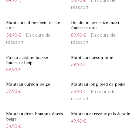
34,90 €
En cours de
réassort
Manteau col perfecto tirette
Doudoune oversize maxi
noir
fourrure noir
54,90 €
89,90 €
En cours de
En cours de
réassort
réassort
Parka suédine fausse
Manteau ourson noir
fourrure beige
59,90 €
89,90 €
Manteau ourson beige
Manteau long pied de poule
59,90 €
54,90 €
En cours de
réassort
Manteau droit boutons dorés
Manteau carreaux gris & noir
beige
49,90 €
54,90 €