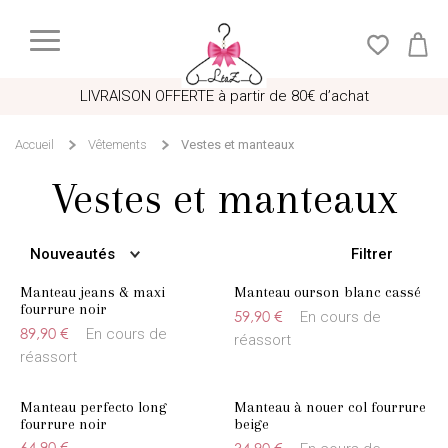
LIVRAISON OFFERTE à partir de 80€ d’achat
Accueil
Vêtements
Vestes et manteaux
Vestes et manteaux
Filtrer
Nouveautés
Manteau jeans & maxi
Manteau ourson blanc cassé
fourrure noir
59,90 €
En cours de
89,90 €
En cours de
réassort
réassort
Manteau perfecto long
Manteau à nouer col fourrure
fourrure noir
beige
64,90 €