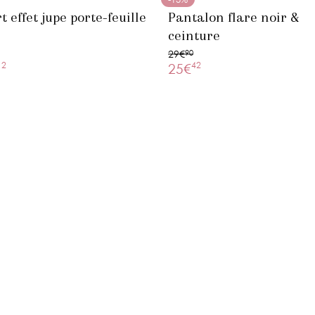
t effet jupe porte-feuille
Pantalon flare noir &
ceinture
29€
90
12
42
25€