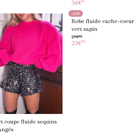
47
36€
-20%
Robe fluide cache-coeu
vert sapin
29€
90
92
23€
t coupe fluide sequins
angés