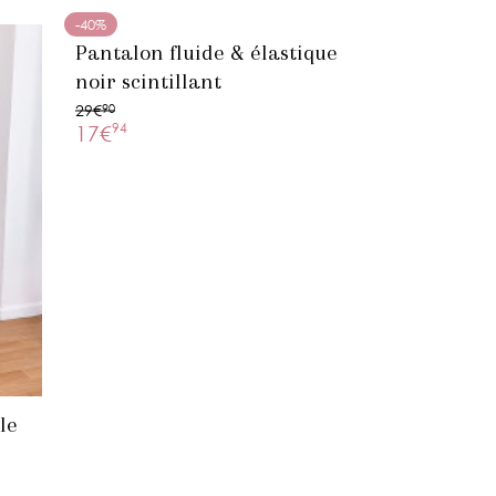
-40%
Pantalon fluide & élastique
noir scintillant
29€
90
94
17€
le