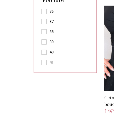
Pointure
36
37
38
39
40
41
Cein
bouc
14€