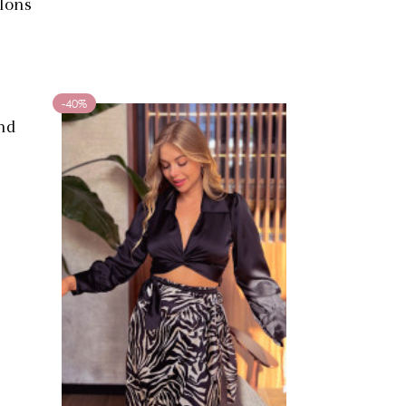
alons
-40%
ond