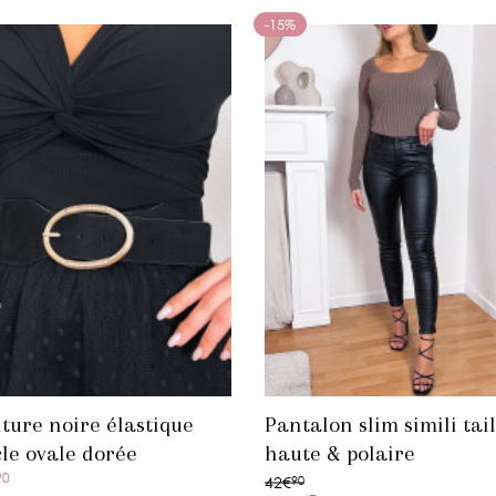
-15%
ture noire élastique
Pantalon slim simili tail
le ovale dorée
haute & polaire
90
42€
90