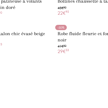
 patineuse à volants
Bottines chaussette à t
in doré
45€
90
95
22€
90
-30%
alon chic évasé beige
Robe fluide fleurie et f
noir
93
41€
90
33
29€