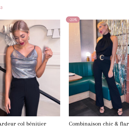
43
-20%
rdeur col bénitier
Combinaison chic & fla