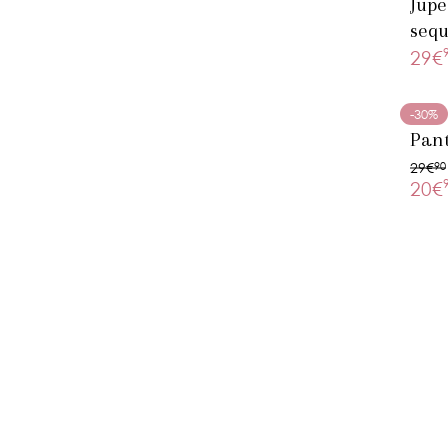
Jupe
sequ
29€
-30%
Pant
29€
90
20€