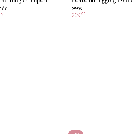
 mi-longue léopard
Pantalon legging fendu
née
25€
90
02
22€
90
-15%