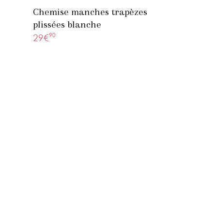
Chemise manches trapèzes
plissées blanche
90
29€