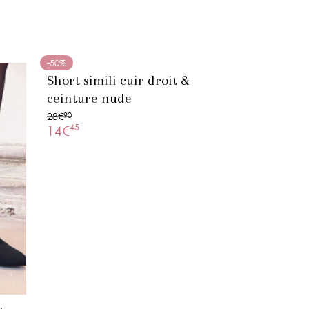
-50%
Short simili cuir droit &
ceinture nude
28€
90
45
14€