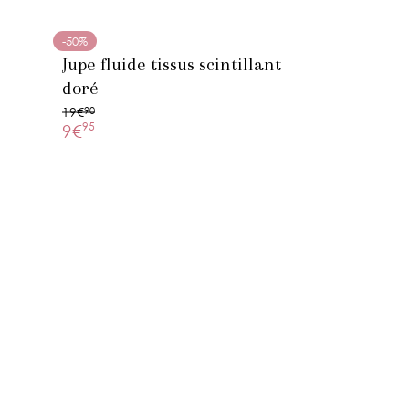
-50%
r
Jupe fluide tissus scintillant
doré
19€
90
95
9€