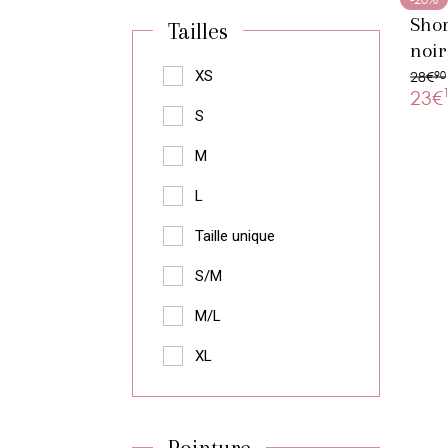
Shor
Tailles
noir
XS
28€
90
23€
S
M
L
Taille unique
S/M
M/L
XL