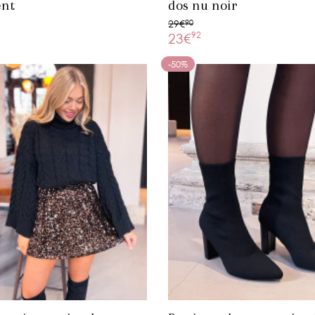
ent
dos nu noir
29€
90
92
23€
-50%