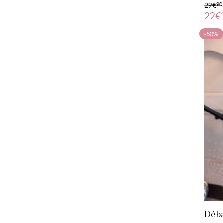
29€
90
22€
-50%
Déba