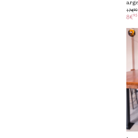
arg
17€
90
95
8€