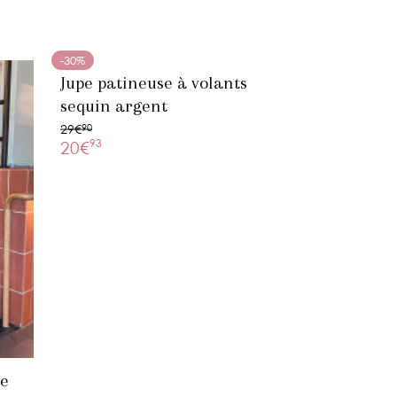
-30%
Jupe patineuse à volants
sequin argent
29€
90
93
20€
re