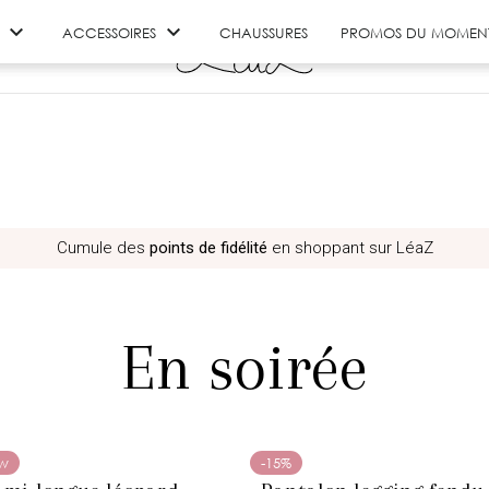


ACCESSOIRES
CHAUSSURES
PROMOS DU MOMEN
Plus que
79€
pour profiter de la
livraison OFFERTE
!
En soirée
w
-15%