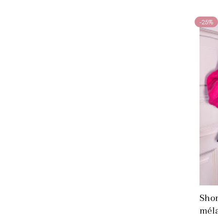
-25%
Shor
mél