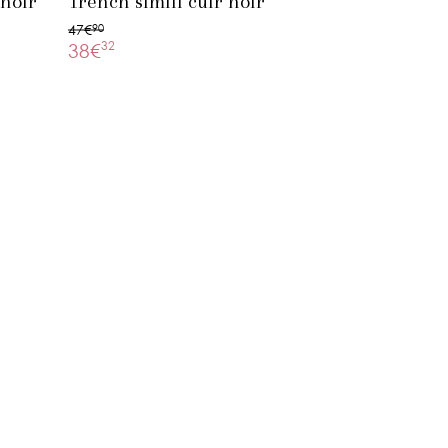
 noir
Trench simili cuir noir
47€
90
32
38€