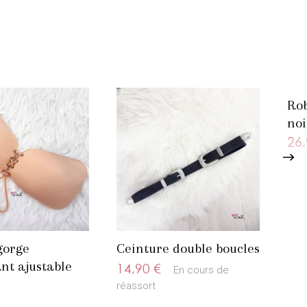
Rob
noi
26,
gorge
Ceinture double boucles
nt ajustable
14,90 €
En cours de
réassort