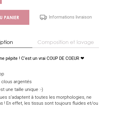
Informations livraison
U PANIER
iption
Composition et lavage
une pépite ! C'est un vrai COUP DE COEUR ❤
op
s clous argentés
st une taille unique :-)
iques s'adaptent à toutes les morphologies, ne
s ! En effet, les tissus sont toujours fluides et/ou