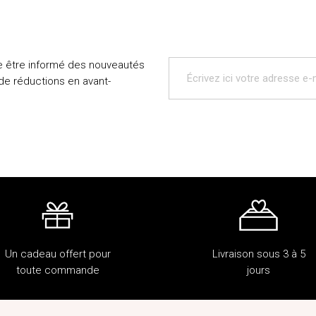
e être informé des nouveautés
 de réductions en avant-
Un cadeau offert pour
Livraison sous 3 à 5
toute commande
jours