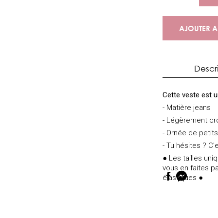
AJOUTER A
Descr
Cette veste est 
- Matière jeans
- Légèrement cr
- Ornée de petit
- Tu hésites ? C'e
● Les tailles un
vous en faites pa
élastiques ●