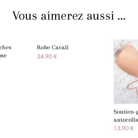
Vous aimerez aussi ...
ches
Robe Cavali
ose
34,90 €
Soutien-
autocolla
beige
13,90 €