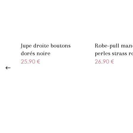
é
Jupe droite boutons
Robe-pull man
dorés noire
perles strass r
25,90 €
26,90 €