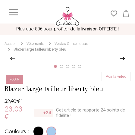
Plus que
80€
pour profiter de la
livraison OFFERTE
!
Accueil
Vêtements
Vestes & manteaux
Blazer large tailleur liberty bleu
20+ personnes regardent actuellement cet article
Voir la vidéo
-30%
Blazer large tailleur liberty bleu
32,90 €
23,03
Cet article te rapporte 24 points
de
+24
€
fidélité !
Couleurs :