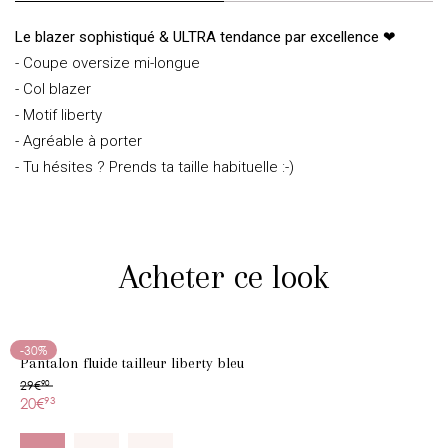
Le blazer sophistiqué & ULTRA tendance par excellence ❤
- Coupe oversize mi-longue
- Col blazer
- Motif liberty
- Agréable à porter
- Tu hésites ? Prends ta taille habituelle :-)
Acheter ce look
-30%
Pantalon fluide tailleur liberty bleu
29€
90
20€
93