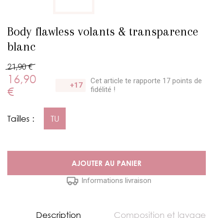
Body flawless volants & transparence
blanc
21,90 €
16,90
Cet article te rapporte 17 points
de
+17
€
fidélité !
Tailles :
TU
AJOUTER AU PANIER
Informations livraison
Description
Composition et lavage