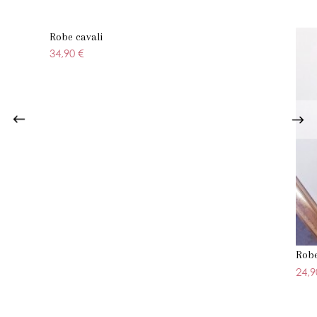
Robe cavali
34,90 €
Robe
24,9