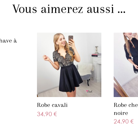
Vous aimerez aussi ...
have à
Robe cavali
Robe che
noire
34,90 €
24,90 €