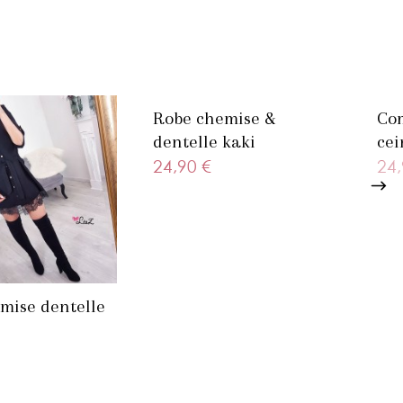
Robe chemise &
Com
dentelle kaki
cei
24,90 €
24,
mise dentelle