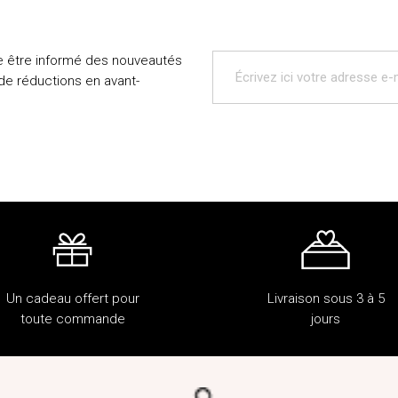
e être informé des nouveautés
 de réductions en avant-
Un cadeau offert pour
Livraison sous 3 à 5
toute commande
jours