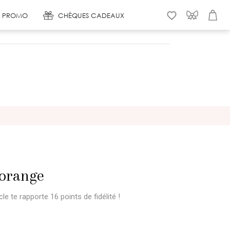
 & PROMO
CHÈQUES CADEAUX
WISHLIST
CONNEXION
PANIER
 orange
icle te rapporte 16 points
de fidélité !