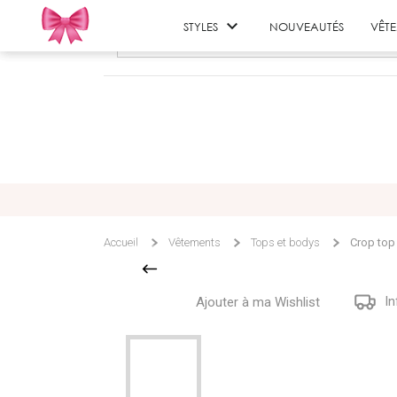

STYLES
NOUVEAUTÉS
VÊT
Accueil
Vêtements
Tops et bodys
Crop top
In
Ajouter à ma Wishlist