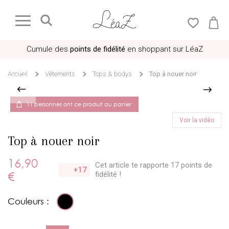
Cumule des
points de fidélité
en shoppant sur LéaZ
Accueil
Vêtements
Tops & bodys
Top à nouer noir
11 personnes ont ce produit au panier
Voir la vidéo
Top à nouer noir
16,90
Cet article te rapporte 17 points
de
+17
€
fidélité !
Couleurs :