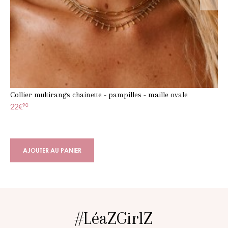
Collier multirangs chainette - pampilles - maille ovale
22€
90
AJOUTER AU PANIER
#LéaZGirlZ