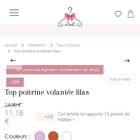
Accueil
Vêtements
Tops & bodys
Top poitrine volantée lilas
20+ personnes regardent actuellement cet article
Voir la vidéo
-25%
Top poitrine volantée lilas
14,90 €
11,18
Cet article te rapporte 12 points
de
+12
€
fidélité !
Couleurs :