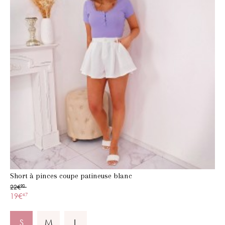
Short à pinces coupe patineuse blanc
22€
90
19€
47
S
M
L