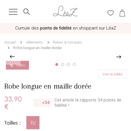
Cumule des
points de fidélité
en shoppant sur LéaZ
Accueil
Vêtements
Robes & tuniques
Robe longue en maille dorée
30+ personnes ont ce produit au panier
Voir la vidéo
New
Robe longue en maille dorée
33,90
Cet article te rapporte 34 points
de
+34
€
fidélité !
Tailles :
TU