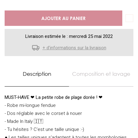
AJOUTER AU PANIER
Livraison estimée le : mercredi 25 mai 2022
+ d'informations sur la livraison
Description
Composition et lavage
MUST-HAVE
❤
La petite robe de plage dorée ! ❤
- Robe mi-longue fendue
- Dos réglable avec le corset à nouer
- Made In Italy 🇮🇹
- Tu hésites ? C'est une taille unique :-)
● Les tailles uniques s'adaptent à toutes les morphologies,