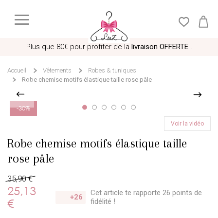
Plus que
80€
pour profiter de la
livraison OFFERTE
!
Accueil
Vêtements
Robes & tuniques
Robe chemise motifs élastique taille rose pâle
9 personnes regardent actuellement cet article
Voir la vidéo
-30%
Robe chemise motifs élastique taille
rose pâle
35,90 €
25,13
Cet article te rapporte 26 points
de
+26
€
fidélité !