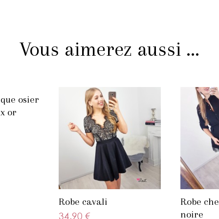
Vous aimerez aussi ...
ique osier
x or
Robe cavali
Robe che
noire
34,90 €