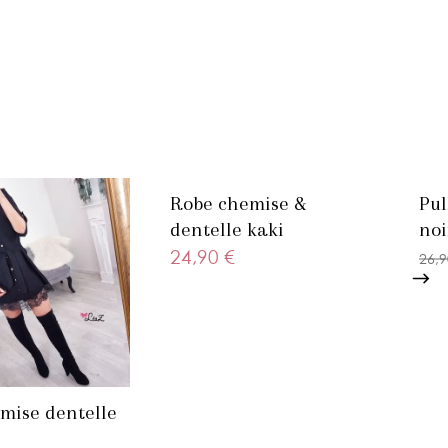
Robe chemise &
Pul
dentelle kaki
noi
24,90 €
26,9
mise dentelle