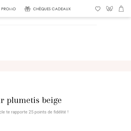
 & PROMO
CHÈQUES CADEAUX
WISHLIST
CONNEXION
PANIER
r plumetis beige
icle te rapporte 25 points
de fidélité !