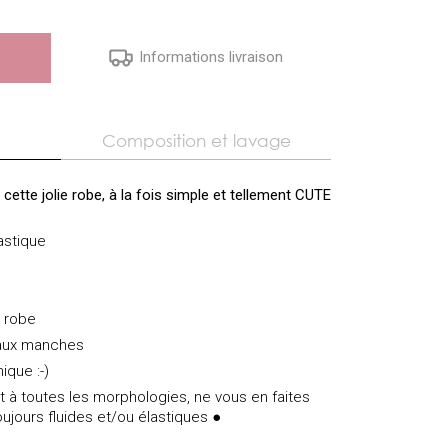
Informations livraison
Composition et lavage
tte jolie robe, à la fois simple et tellement CUTE
lastique
a robe
 aux manches
ique :-)
t à toutes les morphologies, ne vous en faites
toujours fluides et/ou élastiques ●