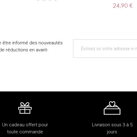
24,90 €
e être informé des nouveautés
 de réductions en avant-
Un cadeau offert pour
Livraison sous 3 à 5
toute commande
jours