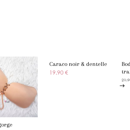
Caraco noir & dentelle
Bod
tra
19,90 €
21,9
gorge