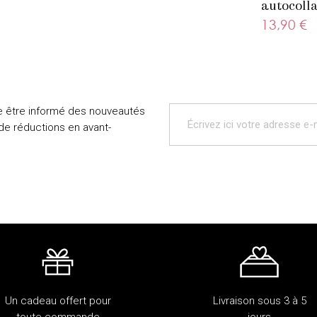
autocolla
beige
13,90 €
e être informé des nouveautés
 de réductions en avant-
Un cadeau offert pour
Livraison sous 3 à 5