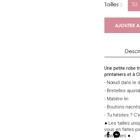
Tailles :
TU
AJOUTER A
Descr
Une petite robe 
printaniers et à
- Nœud dans le 
- Bretelles ajust
- Matière lin
- Boutons nacrés
- Tu hésites ? C'e
● Les tailles un
vous en faites pa
élastiques ●