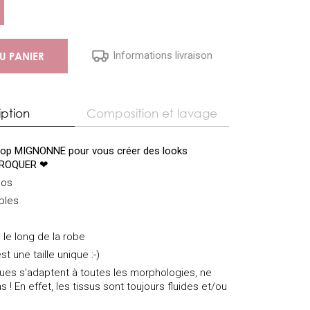
Informations livraison
U PANIER
iption
Composition et lavage
trop MIGNONNE pour vous créer des looks
 CROQUER ❤
dos
ables
 le long de la robe
st une taille unique :-)
iques s'adaptent à toutes les morphologies, ne
s ! En effet, les tissus sont toujours fluides et/ou