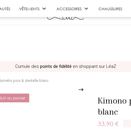


AUTÉS
VÊTEMENTS
ACCESSOIRES
CHAUSSURES
Cumule des
points de fidélité
en shoppant sur LéaZ
umetis pois & dentelle blanc
Kimono p
duit au panier
blanc
33,90 €