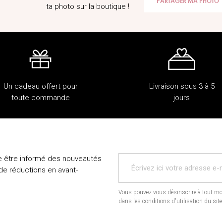
PARTAGER MA PHOTO
ta photo sur la boutique !
Un cadeau offert pour
Livraison sous 3 à 5
toute commande
jours
e être informé des nouveautés
 de réductions en avant-
Vous pouvez vous désinscrire à tout mo
dans les conditions d'utilisation du site