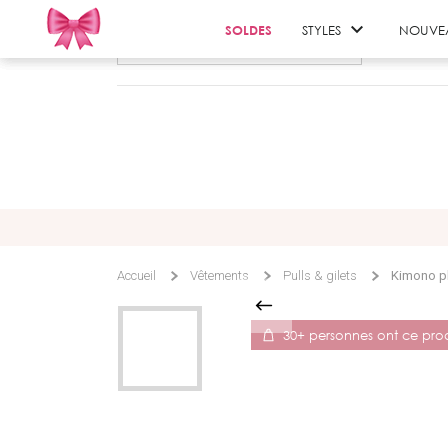

SOLDES
STYLES
NOUVE
Accueil
Vêtements
Pulls & gilets
Kimono pl
30+ personnes ont ce pro