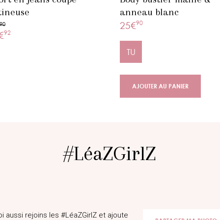
tineuse
anneau blanc
90
25€
90
92
€
TU
AJOUTER AU PANIER
#LéaZGirlZ
@Eiikk.a
oi aussi rejoins les #LéaZGirlZ et ajoute