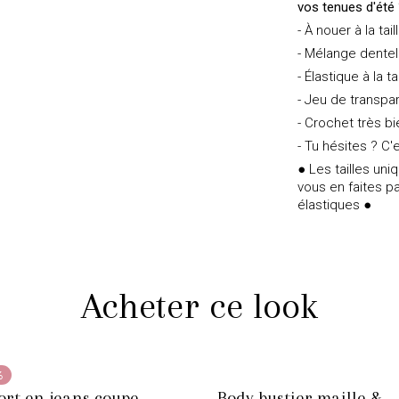
vos tenues d'été ?
- À nouer à la tail
- Mélange dentel
- Élastique à la t
- Jeu de transp
- Crochet très bie
- Tu hésites ? C'e
● Les tailles un
vous en faites pa
élastiques ●
Acheter ce look
%
ort en jeans coupe
Body bustier maille &