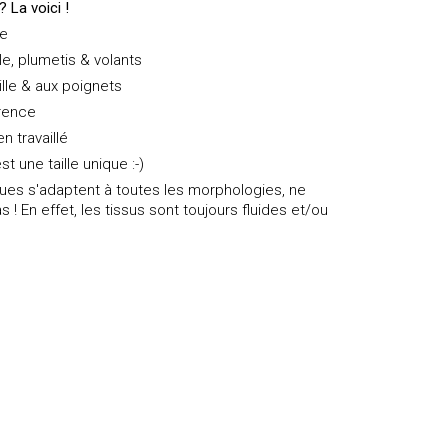
 La voici !
le
le, plumetis & volants
aille & aux poignets
arence
n travaillé
st une taille unique :-)
iques s'adaptent à toutes les morphologies, ne
s ! En effet, les tissus sont toujours fluides et/ou