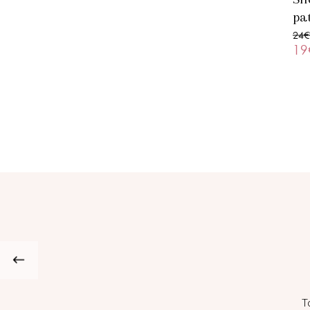
pa
24€
19
@celinetravel
@marionceccatooff
T