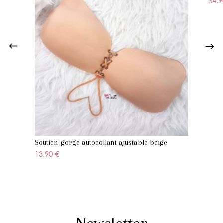
34,9
Soutien-gorge autocollant ajustable beige
13,90 €