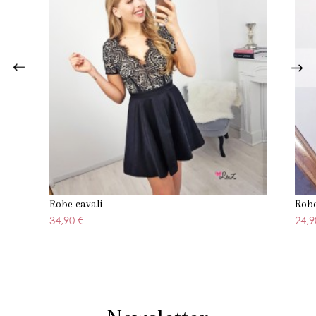
Robe cavali
Robe
34,90 €
24,9