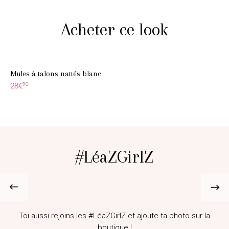
Acheter ce look
Mules à talons nattés blanc
28€
90
#LéaZGirlZ
@louisekbsn
Toi aussi rejoins les #LéaZGirlZ et ajoute ta photo sur la
boutique !