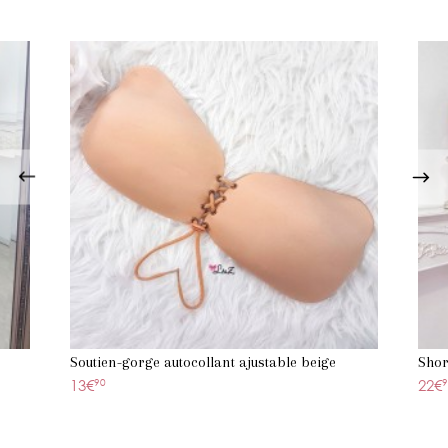
Soutien-gorge autocollant ajustable beige
Shor
13€
90
22€
9