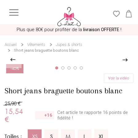
Plus que
80€
pour profiter de la
livraison OFFERTE
!
Accueil
Vêtements
Jupes & shorts
Short jeans braguette boutons blanc
14 personnes regardent actuellement cet article
Voir la vidéo
-40%
Short jeans braguette boutons blanc
25,90 €
15,54
Cet article te rapporte 16 points
de
+16
€
fidélité !
Tailles :
XS
S
M
L
XL