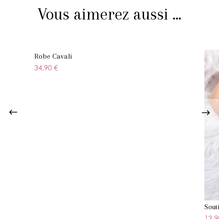
Vous aimerez aussi ...
Robe Cavali
34,90 €
Sout
13,9