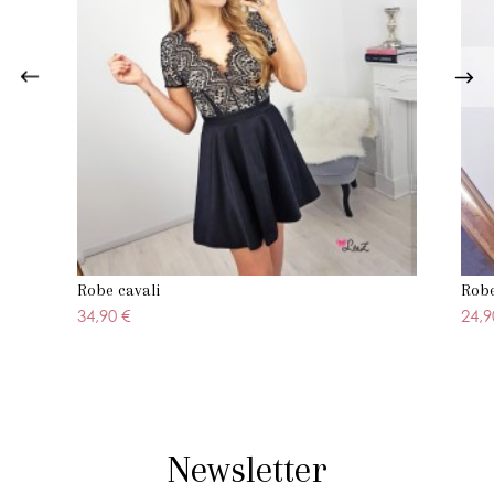
Robe cavali
Robe
34,90 €
24,9
Newsletter