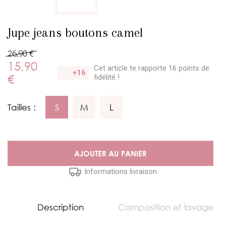
Jupe jeans boutons camel
26,90 €
15,90
Cet article te rapporte 16 points
de
+16
€
fidélité !
Tailles :
S
M
L
AJOUTER AU PANIER
Informations livraison
Description
Composition et lavage