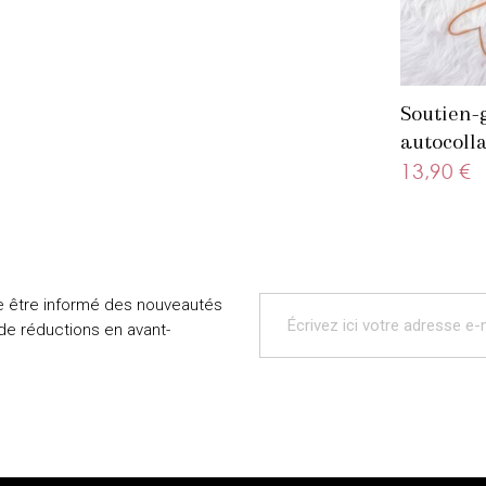
Soutien-
autocolla
beige
13,90 €
e être informé des nouveautés
 de réductions en avant-