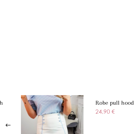
Vidéo
ph
Robe pull hood
24,90 €