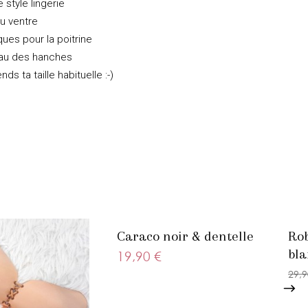
 style lingerie
u ventre
ues pour la poitrine
eau des hanches
nds ta taille habituelle :-)
Caraco noir & dentelle
Rob
bla
19,90 €
29,9