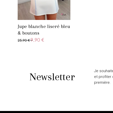
Jupe blanche liseré bleu
& boutons
9,90 €
25,90 €
Je souhait
Newsletter
et profiter
première.