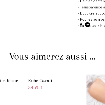
- Haut en dentelle
- Transparence a
- Doublure et coq
- Poches au niv
- Tu hésites ? Pre
Vous aimerez aussi ...
ies blanc
Robe Cavali
34,90 €