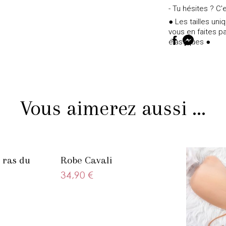
- Tu hésites ? C'e
● Les tailles un
vous en faites pa
élastiques ●
Vous aimerez aussi ...
 ras du
Robe Cavali
34,90 €