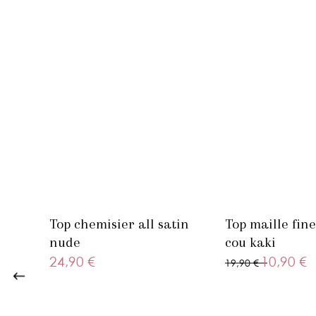
Top chemisier all satin
Top maille fine
nude
cou kaki
24,90 €
10,90 €
19,90 €