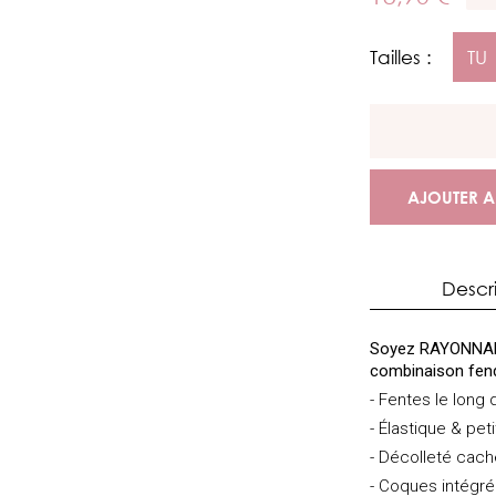
Tailles :
TU
AJOUTER A
Descr
Soyez RAYONNANT
combinaison fen
- Fentes le long
- Élastique & peti
- Décolleté cac
- Coques intégr