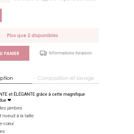
Plus que 2 disponibles
Informations livraison
U PANIER
iption
Composition et lavage
E et ÉLÉGANTE grâce à cette magnifique
due ❤
 des jambes
t noeud à la taille
he-cœur
ées