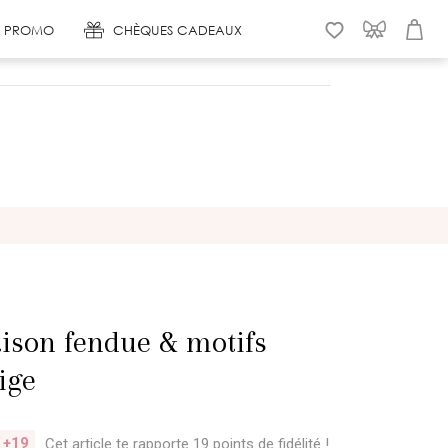
 & PROMO
CHÈQUES CADEAUX
WISHLIST
CONNEXION
PANIER
son fendue & motifs
ige
+19
Cet article te rapporte 19 points
de fidélité !