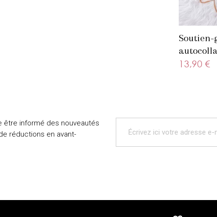
Soutien-
autocolla
beige
13,90 €
e être informé des nouveautés
 de réductions en avant-