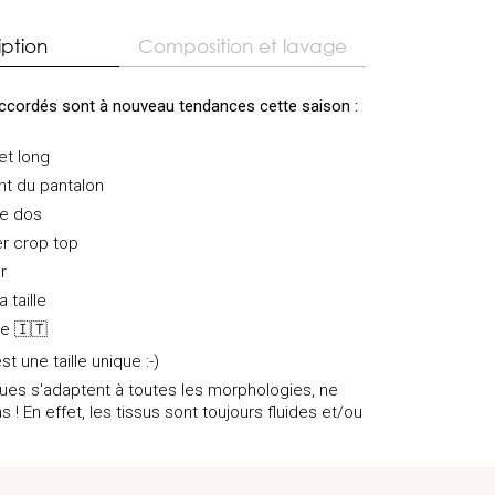
iption
Composition et lavage
cordés sont à nouveau tendances cette saison :
et long
ant du pantalon
le dos
er crop top
r
 taille
lie
🇮🇹
st une taille unique :-)
iques s'adaptent à toutes les morphologies, ne
s ! En effet, les tissus sont toujours fluides et/ou