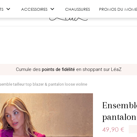


TS
ACCESSOIRES
CHAUSSURES
PROMOS DU MOME
Cumule des
points de fidélité
en shoppant sur LéaZ
semble tailleur top blazer & pantalon loose violine
Ensemble
pantalon 
49,90 €