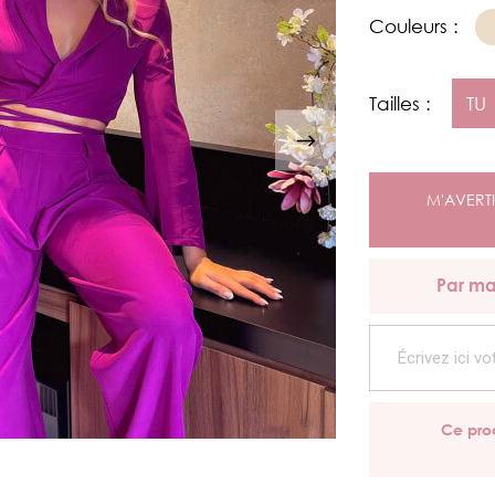
Couleurs :
Tailles :
TU
M'AVERTI
Par ma
Ce prod