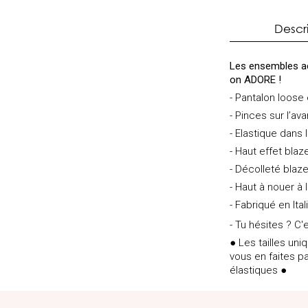
Descr
Les ensembles ac
on ADORE !
- Pantalon loose 
- Pinces sur l’av
- Elastique dans 
- Haut effet blaz
- Décolleté blaze
- Haut à nouer à la
- Fabriqué en Ita
- Tu hésites ? C'e
● Les tailles un
vous en faites pa
élastiques ●