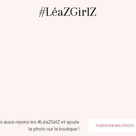
#LéaZGirlZ
@Laauu_lpz
@marion
oi aussi rejoins les #LéaZGirlZ et ajoute
PARTAGER MA PHOTO
ta photo sur la boutique !