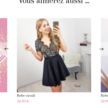
Vous aimerez aussi ...
Robe cavali
Robe
34,90 €
24,9