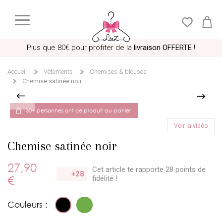
Plus que
80€
pour profiter de la
livraison OFFERTE
!
Accueil
Vêtements
Chemises & blouses
Chemise satinée noir
30+ personnes ont ce produit au panier
Voir la vidéo
Chemise satinée noir
27,90
Cet article te rapporte 28 points
de
+28
€
fidélité !
Couleurs :