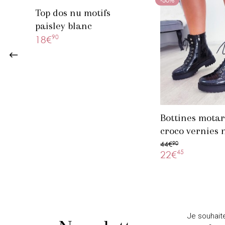
Top dos nu motifs
paisley blanc
90
18€
Bottines mota
croco vernies 
44€
90
45
22€
Je souhait