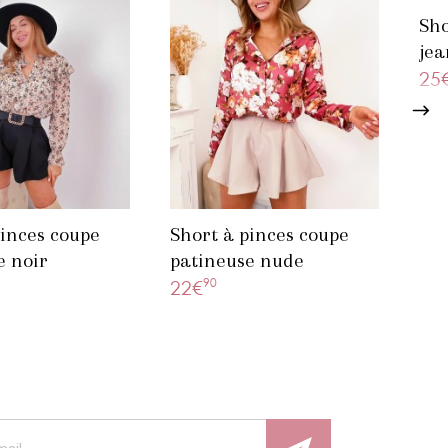
Sho
jea
25
pinces coupe
Short à pinces coupe
e noir
patineuse nude
90
22€