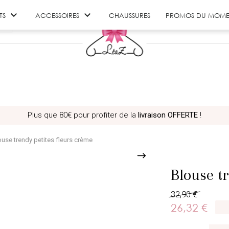


TS
ACCESSOIRES
CHAUSSURES
PROMOS DU MOME
Plus que
80€
pour profiter de la
livraison OFFERTE
!
ouse trendy petites fleurs crème
Blouse t
32,90 €
26,32 €