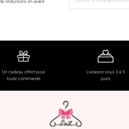
 de réductions en avant-
Un cadeau offert pour
Livraison sous 3 à 5
toute commande
jours