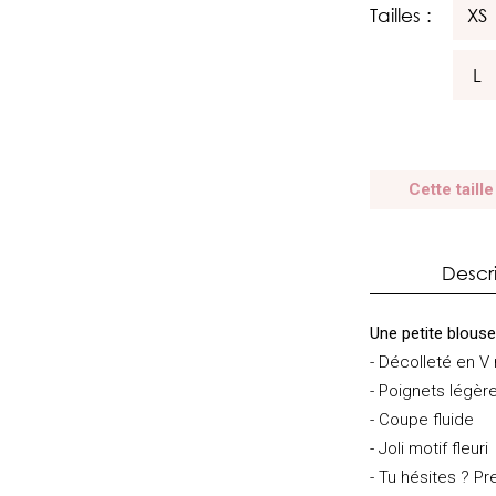
Tailles :
XS
L
Cette taille
Descr
Une petite blouse
- Décolleté en V
- Poignets légè
- Coupe fluide
- Joli motif fleuri
- Tu hésites ? Pre