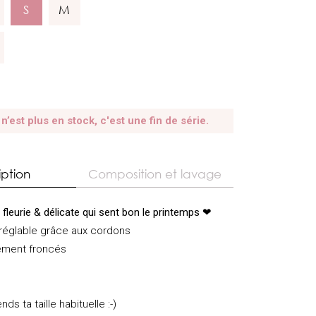
S
M
 n’est plus en stock, c'est une fin de série.
iption
Composition et lavage
 fleurie & délicate qui sent bon le printemps
❤
 réglable grâce aux cordons
rement froncés
nds ta taille habituelle :-)