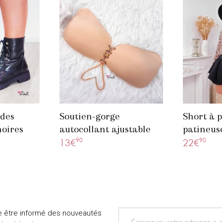
rdes
Soutien-gorge
Short à 
noires
autocollant ajustable
patineus
beige
90
90
13€
22€
e être informé des nouveautés