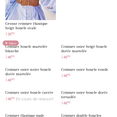
Grosse ceinture élastique
beige boucle ovale
13€
90
New
Ceinture boucle martelée
Ceinture osier beige boucle
blanche
dorée martelée
14€
90
14€
90
Ceinture osier noire boucle
Ceinture osier boucle ronde
dorée martelée
14€
90
14€
90
Ceinture osier boucle carrée
Ceinture osier boucle dorée
torsadée
14€
90
En cours de réassort
14€
90
Ceinture élastique nude
Ceinture double boucles