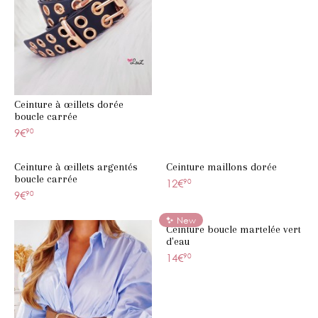
Ceinture à œillets dorée
boucle carrée
9€
90
Ceinture à œillets argentés
Ceinture maillons dorée
boucle carrée
12€
90
9€
90
New
Ceinture boucle martelée vert
d'eau
14€
90