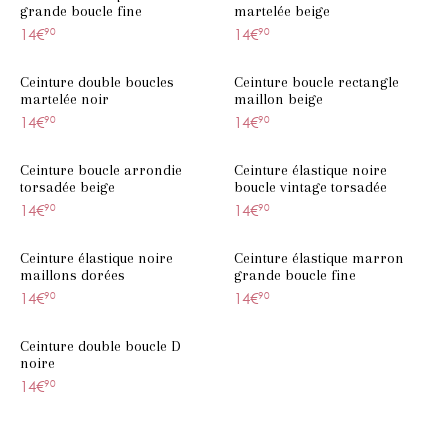
grande boucle fine
martelée beige
14€
90
14€
90
Ceinture double boucles
Ceinture boucle rectangle
martelée noir
maillon beige
14€
90
14€
90
Ceinture boucle arrondie
Ceinture élastique noire
torsadée beige
boucle vintage torsadée
14€
90
14€
90
Ceinture élastique noire
Ceinture élastique marron
maillons dorées
grande boucle fine
14€
90
14€
90
Ceinture double boucle D
noire
14€
90