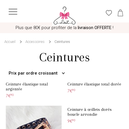
Plus que
80€
pour profiter de la
livraison OFFERTE
!
Accueil
Accessoires
Ceintures
Ceintures
Prix par ordre croissant
Ceinture élastique total
Ceinture élastique total dorée
argentée
7€
90
7€
90
Ceinture à œillets dorés
boucle arrondie
9€
90