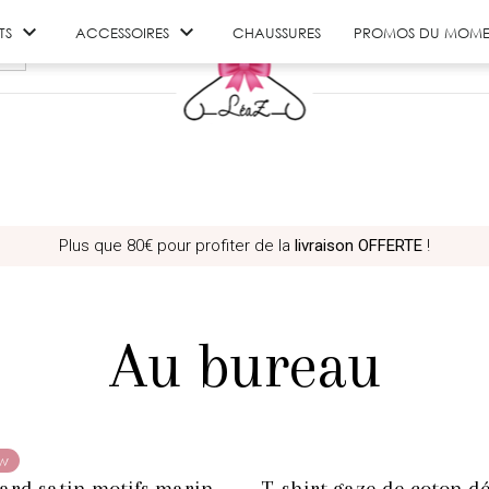


TS
ACCESSOIRES
CHAUSSURES
PROMOS DU MOME
Plus que
80€
pour profiter de la
livraison OFFERTE
!
Au bureau
w
ard satin motifs marin
T-shirt gaze de coton dé