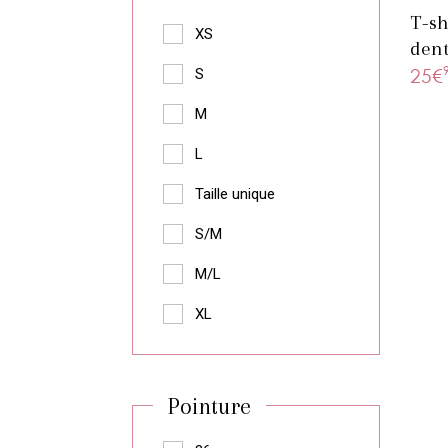
T-sh
XS
dent
25€
S
M
L
Taille unique
S/M
M/L
XL
Pointure