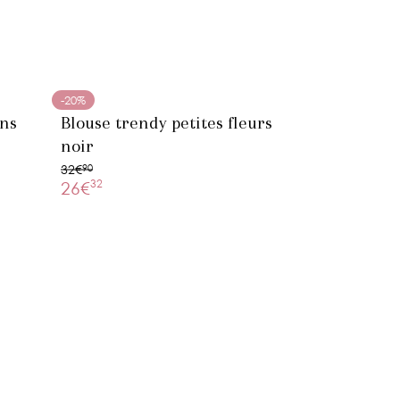
-20%
ons
Blouse trendy petites fleurs
noir
32€
90
32
26€