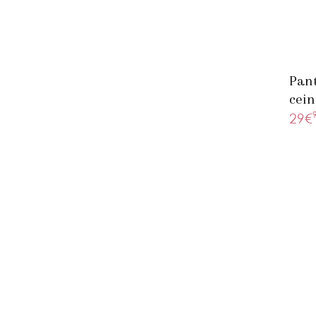
Pant
cein
29€