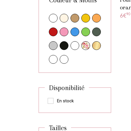
Couleur & Motifs
oran
90
6€
Disponibilité
En stock
Tailles