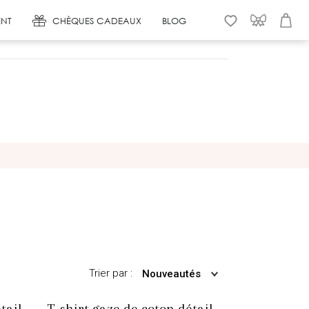
NT
CHÈQUES CADEAUX
BLOG
WISHLIST
CONNEXION
PANIER
Trier par :
Nouveautés
tail
T-shirt gaze de coton détail