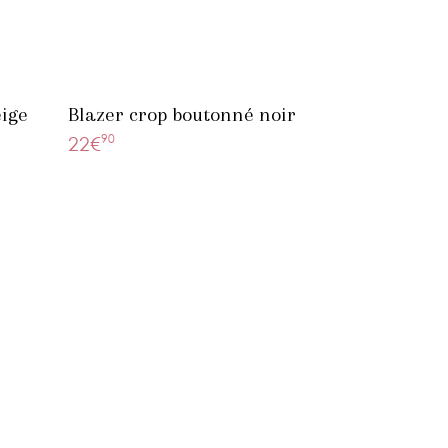
eige
Blazer crop boutonné noir
90
22€