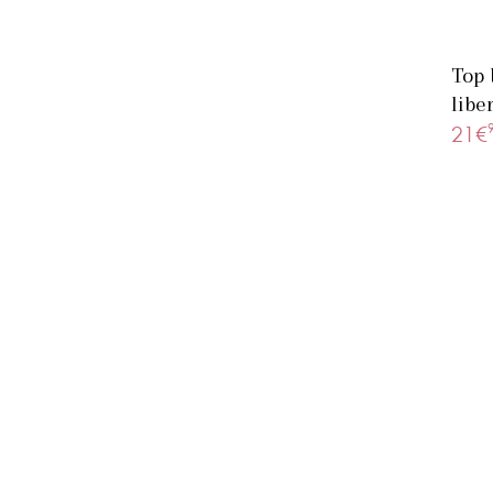
Top 
libe
21€