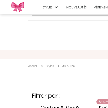

STYLES
NOUVEAUTÉS
VÊTEMEN
Accueil
Styles
Au bureau
Filtrer par :
Ne
Foul