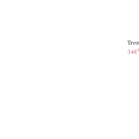
Tren
34€