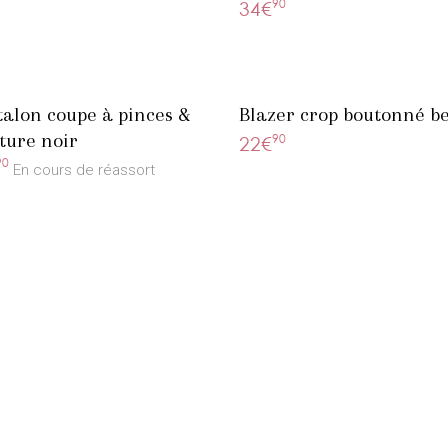
90
34€
alon coupe à pinces &
Blazer crop boutonné b
ture noir
90
22€
90
En cours de réassort