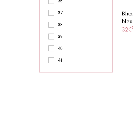
36
37
Blaz
bleu
38
32€
39
40
41