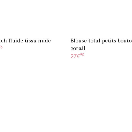
ch fluide tissu nude
Blouse total petits bout
corail
90
90
27€