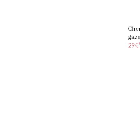
Chem
gaze
29€