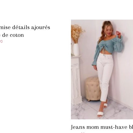
ise détails ajourés
 de coton
90
Jeans mom must-have b