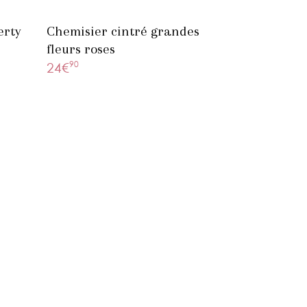
erty
Chemisier cintré grandes
fleurs roses
90
24€