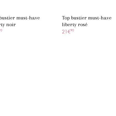
bustier must-have
Top bustier must-have
rty noir
liberty rosé
90
90
21€