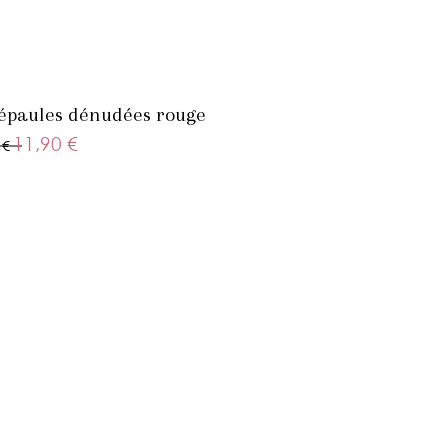
épaules dénudées rouge
11,90 €
 €