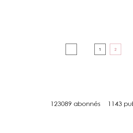
1
2
123089 abonnés
1143 pub