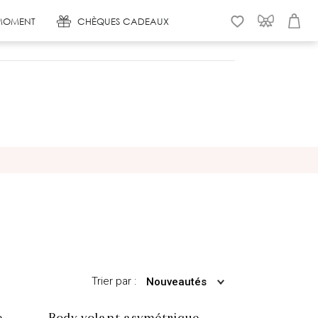
MOMENT
CHÈQUES CADEAUX
WISHLIST
CONNEXION
PANIER
Trier par :
Nouveautés
e
Body volant asymétrique