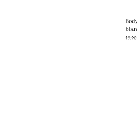
Body
blan
19,90