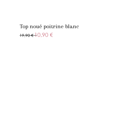
Top noué poitrine blanc
10,90 €
19,90 €