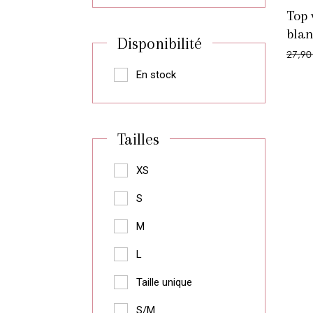
Top 
blan
Disponibilité
27,90
En stock
Tailles
XS
S
M
L
Taille unique
S/M