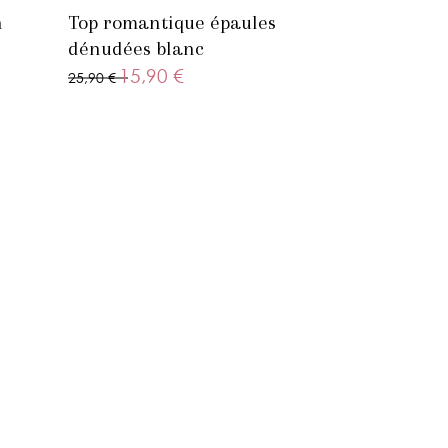
n
Top romantique épaules
dénudées blanc
15,90 €
25,90 €