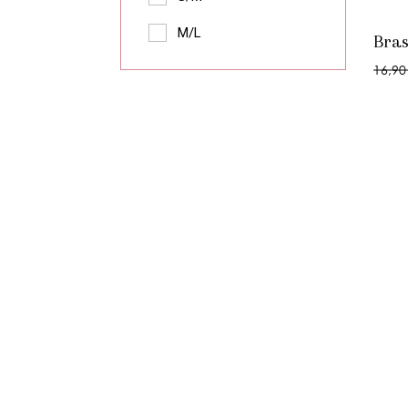
M/L
Bras
16,90