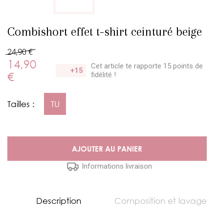
Combishort effet t-shirt ceinturé beige
24,90 €
14,90
Cet article te rapporte 15 points
de
+15
€
fidélité !
Tailles :
TU
AJOUTER AU PANIER
Informations livraison
Description
Composition et lavage