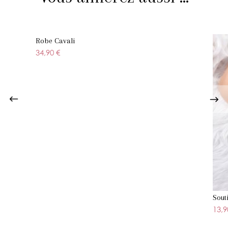
Robe Cavali
34,90 €
Sout
13,9