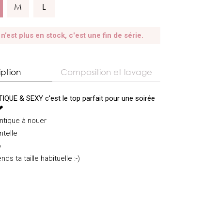
M
L
 n’est plus en stock, c'est une fin de série.
iption
Composition et lavage
IQUE & SEXY c'est le top parfait pour une soirée
❤
ntique à nouer
ntelle
p
nds ta taille habituelle :-)