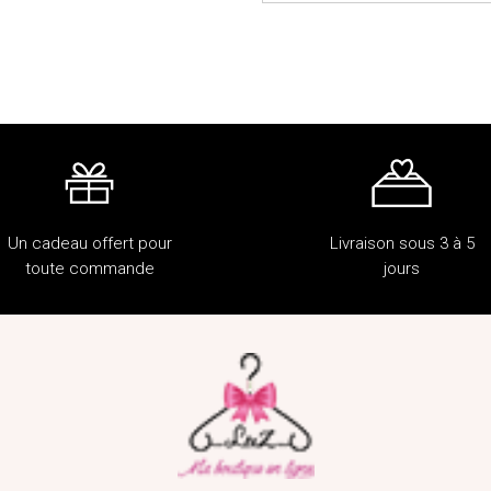
Un cadeau offert pour
Livraison sous 3 à 5
toute commande
jours