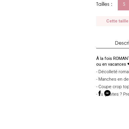
Tailles :
S
Cette taille
Descr
À la fois ROMANT
ou en vacances
- Décolleté roma
- Manches en de
- Coupe crop to
- Tu hésites ? Pre