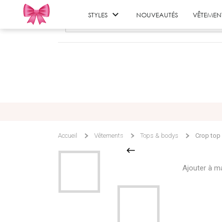

STYLES
NOUVEAUTÉS
VÊTEMEN
Accueil
Vêtements
Tops & bodys
Crop top
Ajouter à ma