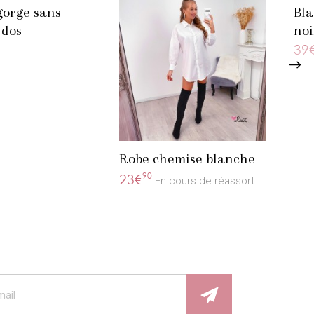
gorge sans
Bla
 dos
noi
ent
39
Robe chemise blanche
90
23€
En cours de réassort