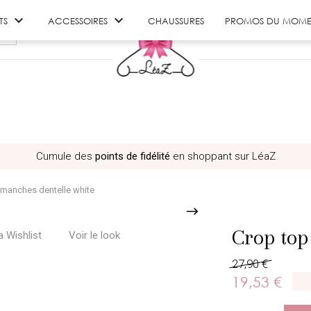


TS
ACCESSOIRES
CHAUSSURES
PROMOS DU MOME
Cumule des
points de fidélité
en shoppant sur LéaZ
 manches dentelle white
Crop top
 Wishlist
Voir le look
27,90 €
19,53 €