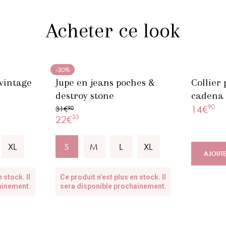
Acheter ce look
-30%
 vintage
Jupe en jeans poches &
Collier 
destroy stone
cadena
90
14€
31€
90
33
22€
XL
S
M
L
XL
AJOUTE
 stock. Il
Ce produit n’est plus en stock. Il
ainement.
sera disponible prochainement.