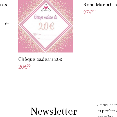
ants
Robe Mariah 
90
27€
Chèque cadeau 20€
00
20€
Je souhait
Newsletter
et profiter