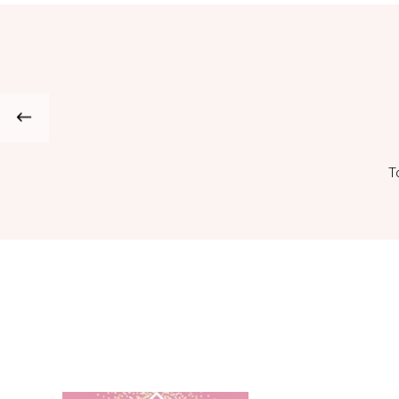
@emiliie_allx
@Dorianegrm
T