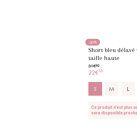
-30%
Short bleu délavé
taille haute
31€
90
33
22€
S
M
L
Ce produit n’est plus en
sera disponible proch