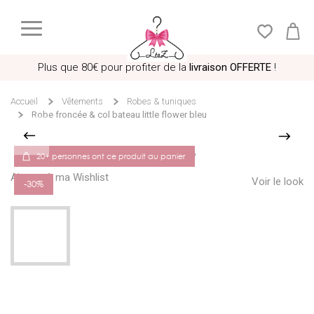
Plus que
80€
pour profiter de la
livraison OFFERTE
!
Accueil
Vêtements
Robes & tuniques
Robe froncée & col bateau little flower bleu
20+ personnes ont ce produit au panier
Ajouter à ma Wishlist
Voir le look
-30%