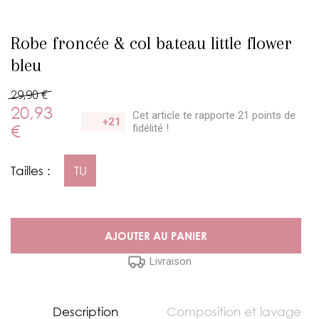
Robe froncée & col bateau little flower
bleu
29,90 €
20,93
Cet article te rapporte 21 points
de
+21
€
fidélité !
Tailles :
TU
AJOUTER AU PANIER
Livraison
Description
Composition et lavage