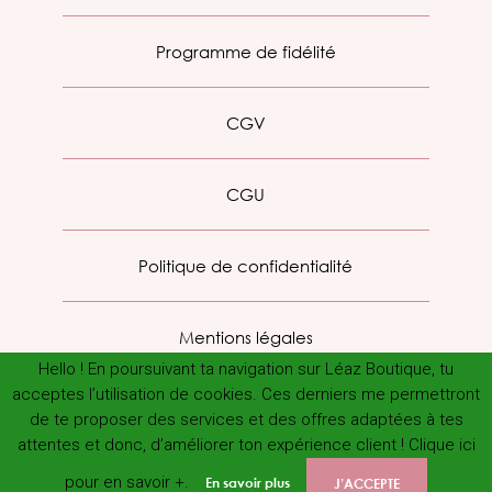
Programme de fidélité
CGV
CGU
Politique de confidentialité
Mentions légales
Hello ! En poursuivant ta navigation sur Léaz Boutique, tu
acceptes l’utilisation de cookies. Ces derniers me permettront
de te proposer des services et des offres adaptées à tes
attentes et donc, d’améliorer ton expérience client ! Clique ici
pour en savoir +.
En savoir plus
J’ACCEPTE