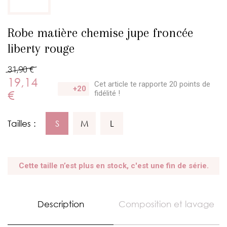
Robe matière chemise jupe froncée
liberty rouge
31,90 €
19,14
Cet article te rapporte 20 points
de
+20
€
fidélité !
Tailles :
S
M
L
Cette taille n’est plus en stock, c'est une fin de série.
Description
Composition et lavage