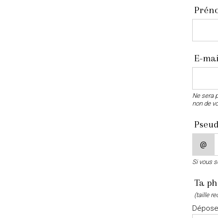
Prén
E-mai
Ne sera p
non de vo
Pseud
@
Si vous s
Ta ph
(taille 
Déposez