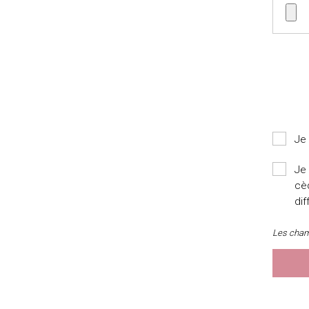
Je 
Je 
cèd
dif
Les cham