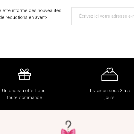
e être informé des nouveautés
 de réductions en avant-
Un cadeau offert pour
Livraison sous 3 à 5
toute commande
jours