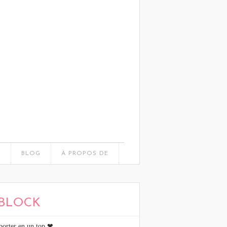
L
BLOG
À PROPOS DE
BLOCK
 porter en un top ❤