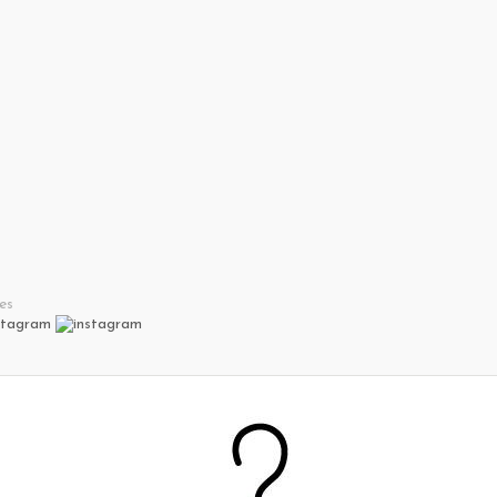
es
stagram