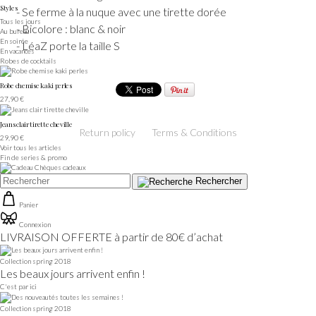
Styles
- Se ferme à la nuque avec une tirette dorée
Tous les jours
- Bicolore : blanc & noir
Au bureau
En soirée
- LéaZ porte la taille S
En vacances
Robes de cocktails
Robe chemise kaki perles
27,90 €
Jeans clair tirette cheville
Return policy
Terms & Conditions
29,90 €
Voir tous les articles
Fin de series & promo
Chèques cadeaux
Rechercher
Panier
Connexion
LIVRAISON OFFERTE à partir de 80€ d’achat
Collection spring 2018
Les beaux jours arrivent enfin !
C'est par ici
Collection spring 2018