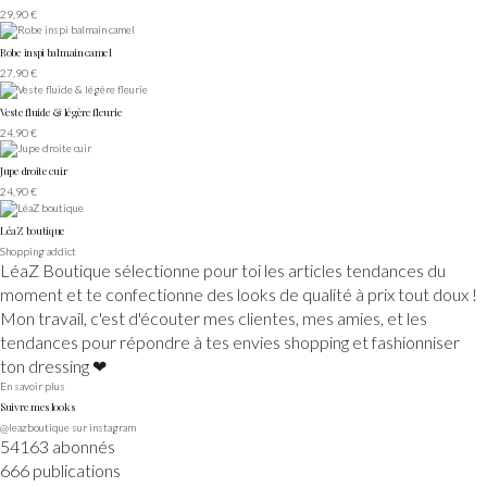
29,90 €
Robe inspi balmain camel
27,90 €
Veste fluide & légère fleurie
24,90 €
Jupe droite cuir
24,90 €
LéaZ boutique
Shopping addict
LéaZ Boutique sélectionne pour toi les articles tendances du
moment et te confectionne des looks de qualité à prix tout doux !
Mon travail, c'est d'écouter mes clientes, mes amies, et les
tendances pour répondre à tes envies shopping et fashionniser
ton dressing ❤
En savoir plus
Suivre mes looks
@leazboutique sur instagram
54163 abonnés
666 publications