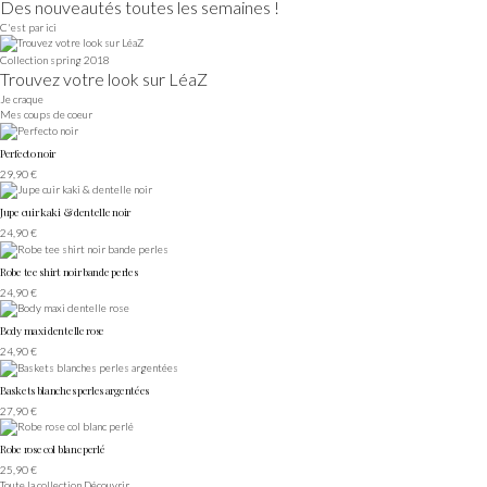
Des nouveautés toutes les semaines !
C'est par ici
Collection spring 2018
Trouvez votre look sur LéaZ
Je craque
Mes coups de coeur
Perfecto noir
29,90 €
Jupe cuir kaki & dentelle noir
24,90 €
Robe tee shirt noir bande perles
24,90 €
Body maxi dentelle rose
24,90 €
Baskets blanches perles argentées
27,90 €
Robe rose col blanc perlé
25,90 €
Toute la collection
Découvrir