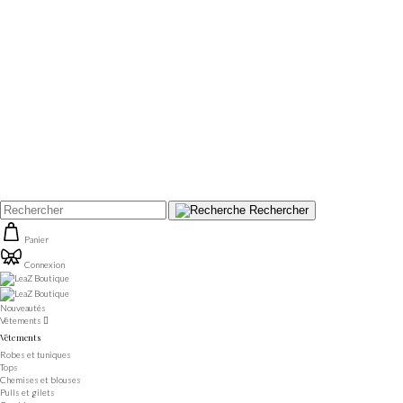
Rechercher
Panier
Connexion
Nouveautés
Vêtements

Vêtements
Robes et tuniques
Tops
Chemises et blouses
Pulls et gilets