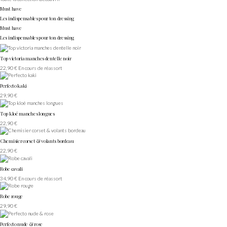
Must have
Les indispensables pour ton dressing
Must have
Les indispensables pour ton dressing
Top victoria manches dentelle noir
22,90 €
En cours de réassort
Perfecto kaki
29,90 €
Top kloé manches longues
22,90 €
Chemisier corset & volants bordeau
22,90 €
Robe cavali
34,90 €
En cours de réassort
Robe rouge
29,90 €
Perfecto nude & rose