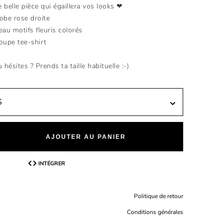
 belle pièce qui égaillera vos looks ❤
obe rose droite
eau motifs fleuris colorés
oupe tee-shirt
u hésites ? Prends ta taille habituelle :-)
AJOUTER AU PANIER
INTÉGRER
Politique de retour
Conditions générales